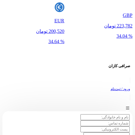
GBP
EUR
223,782 تومان
200,520 تومان
% 34.04
% 34.64
صرافی
کازان
ورود / ثبت‌نام