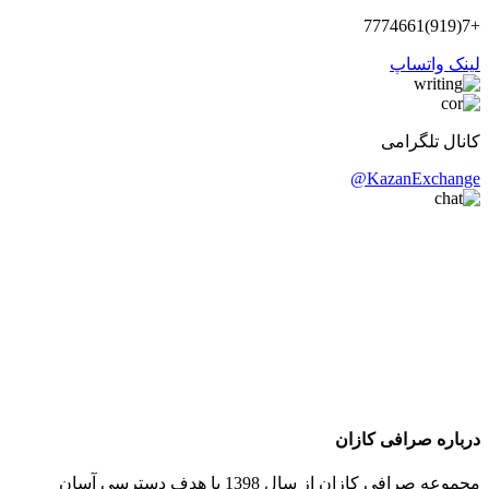
+7(919)7774661
لینک واتساپ
کانال تلگرامی
KazanExchange@
درباره صرافی کازان
مجموعه صرافی کازان از سال 1398 با هدف دسترسی آسان