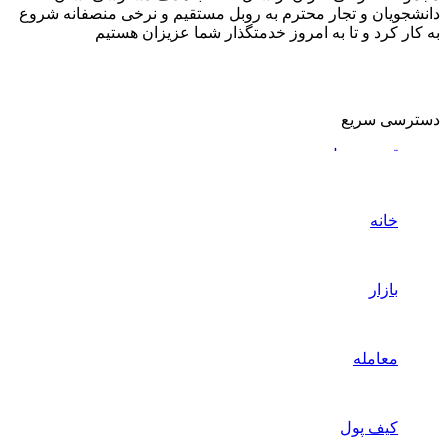
دانشجویان و تجار محترم به روبل مستقیم و نرخی منصفانه شروع
به کار کرد و تا به امروز خدمتگذار شما عزیزان هستیم
دسترسی سریع
قیمت روبل روسیه
خرید روبل
خانه
صرافی
کازان
اولین صرافی ایرانی در روسیه
بازار
معامله
خدمات مشتریان
درباره ما
فروشگاه
کیف پول
خدمات مشتریان