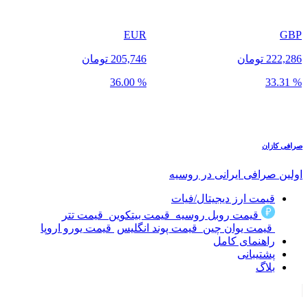
EUR
GBP
222,286 تومان
205,746 تومان
% 36.00
% 33.31
صرافی
کازان
اولین صرافی ایرانی در روسیه
قیمت ارز دیجیتال/فیات
قیمت روبل روسیه
قیمت بیتکوین
قیمت تتر
قیمت یوان چین
قیمت پوند انگلیس
قیمت یورو اروپا
راهنمای کامل
پشتیبانی
بلاگ