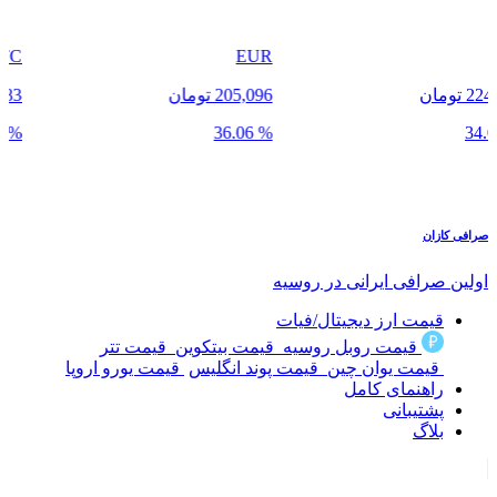
BTC
EUR
205,096 تومان
64,583 دلار
% 30.67
% 36.06
صرافی
کازان
اولین صرافی ایرانی در روسیه
قیمت ارز دیجیتال/فیات
قیمت روبل روسیه
قیمت بیتکوین
قیمت تتر
قیمت یوان چین
قیمت پوند انگلیس
قیمت یورو اروپا
راهنمای کامل
پشتیبانی
بلاگ