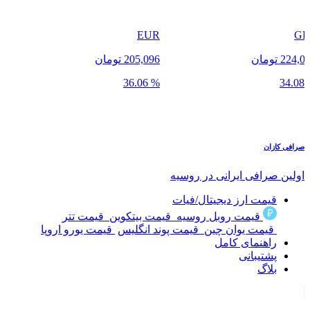
BTC
EUR
205,096 تومان
64,583 دلار
% 30.67
% 36.06
صرافی
کازان
اولین صرافی ایرانی در روسیه
قیمت ارز دیجیتال/فیات
قیمت روبل روسیه
قیمت بیتکوین
قیمت تتر
قیمت یوان چین
قیمت پوند انگلیس
قیمت یورو اروپا
راهنمای کامل
پشتیبانی
بلاگ